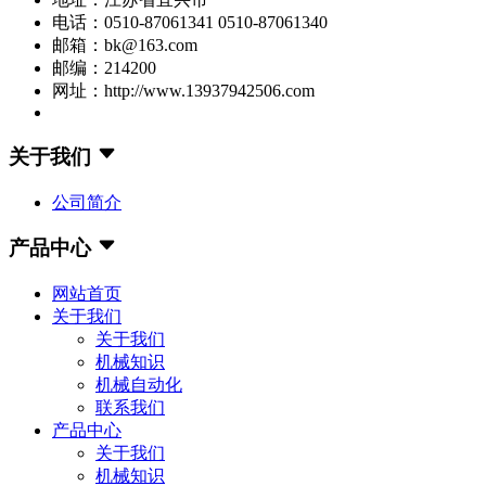
电话：0510-87061341 0510-87061340
邮箱：bk@163.com
邮编：214200
网址：http://www.13937942506.com
关于我们
公司简介
产品中心
网站首页
关于我们
关于我们
机械知识
机械自动化
联系我们
产品中心
关于我们
机械知识