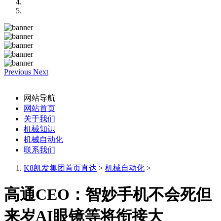
Previous
Next
网站导航
网站首页
关于我们
机械知识
机械自动化
联系我们
K8凯发集团首页直达
>
机械自动化
>
高通CEO：智妙手机不会死但
来岁AI眼镜等将衔接大