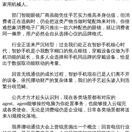
家用机械人。
部门智能眼镜厂商虽能凭仗手艺实力推高本身估值，但消
费者正在选购时，仍会把这类产物当做时髦配饰来对待。你很
难想象消费电子厂商只推出一款六种配色的眼镜，就让消费者
同一佩带，用户必然会自从选择心仪的品牌格式。
行业正送来严沉转型：过去我们处正在智妙手机核心时
代，智妙手机是小我数字糊口的焦点枢纽，穿戴设备仅做为手
机功能的延长，良多人会选择和手机同品牌的穿戴设备，恰是
出于数据取功能联动的考量。
回首无线通信的成长过程，智妙手机现在已是人们离不开
的设备。依托挪动财产的复杂体量，我们的手艺起头渗入到浩
繁分歧范畴。
公共才方才起头认识到，现在各类场景都有对应的
agent。agent能够操控电脑为你处置事务，也能够接入云端完
成各类使命。无论是消费端仍是企业端，日常各类场景都将送
来AI规模化落地。
我界挪动通信大会上曾锐意抛出一个概念：回首电信行业