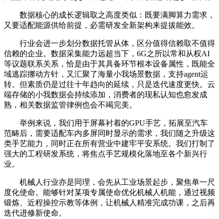
数据核心的成长逻辑取之高度类似：既要满脚算力需求，
又要适配能源供给前提，必需研发全新架构来提拔能效。
行业会进一步划分数据托管从体，区分值得信赖取不值得
信赖的企业。数据采集能力远超当下，6G之所以常和从权AI
等议题联系关系，恰是由于其具备环节根本设备属性，既能全
域逃踪挪动方针，又汇聚了海量小我场景数据，支持agent运
转。但素质仍是过往十年趋向的延续，只是迭代速度更快。云
端存储的小我数据会持续添加，消费者的现私认知也愈发成
熟，相关数据监管律例也会不竭完美。
举例来说，我们用于屏幕衬着的GPU手艺，拓展至汽车
范畴后，需要适配车内多屏同时显示的需求，我们随之升级这
类手艺能力，同时正在所有营业中建牢平安系统。我们打制了
强大的工程研发系统，将焦点手艺规模化落地至各个新兴行
业。
机械人行业亦是同理，会先从工业场景起步，聚焦单一尺
度化使命。能够针对某项专属使命优化机械人机能，通过视频
锻炼、近程操控示教等体例，让机械人精准完成功课，之后再
迭代进修新使命。