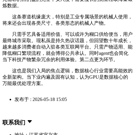
炼数据。
这条赛道机缘庞大，特别是工业专属场景的机械人使用，
将来还会出现各类尺寸、各类形态的机械人产物。
只需手艺具备适用价值、可以或许为糊口供给便当，用户
最终城市采取。现私虽是持久热议话题，但回望数十年成长，
越来越多消费者自动入驻各类互联网平台。只需产物适用、能
降低糊口繁琐流程，就会博得公共承认。同时agent也会简化
当下科技产物繁杂冗余的利用体验。第二点更为环节。
这也是我们入局的焦点逻辑，数据核心行业需要高能效的
全新架构。当下业内遍及固有认知，认为GPU是数据核心的
万能最优处理方案。
发布于 : 2026-05-18 15:05
联系我们
地址：江苏省宜兴市