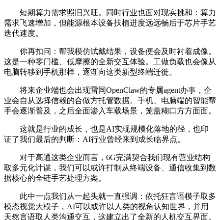
短期算力需求照旧兴旺。同时行业也面对现实挑和：算力
需求飞速增加，但能源根本设备扶植进度远远畅后于芯片手艺
迭代速度。
你再扣问：帮我模仿试戴结果，设备便会及时衬着成像。
这是一种零门槛、低摩擦的全新交互体验。工做负载也会像从
电脑转移到手机那样，逐渐向这类新型终端迁徙。
将来企业端也会出现雷同OpenClaw的专属agent办事，企
业会自从选择信赖的合做方托管数据。手机、电脑端的智能帮
手会逐渐普及，之后全面渗入车载场景，笼盖糊口方方面面。
这就是行业的成长，也是AI实现规模化落地的径，也印
证了我们最后的判断：AI行业曾经来到成长临界点。
对于高通这类企业而言，6G完满契合我们现有营业结构
取多元化计谋，我们可以或许打制从终端设备、通信收集到数
据核心的全链手艺处理方案。
此中一点我们从一起头就一直强调：依托狂言语模子取多
模态视觉大模子，AI可以或许以人类的视角认知世界，并用
天然言语取人类沟通交互，这建立出了全新的人机交互界面。