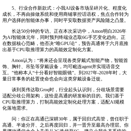
5、行业合作新款式：小我AI设备市场呈碎片化、程度化
成长，不再由操做系统和使用商铺掌控话语权，焦点合作转为
用户选择的智能体办事，同时平安取数据资产风险随之凸显。
长达50分钟的专访。正在本次采访中，Amon明白2026年
为AI智能体元年，同时预判终端业态取6G手艺变化趋向。正
在数据核心范畴，他否决“唯GPU论”，预告高通将于六月底推
出基于CPU取推理算力的高能效定制化方案。
Amon认为：“将来还会呈现各类穿戴式智能产物，智能首
饰、胸针、吊坠等穿戴设备，均可毗连agent并实现语音交
互。”他称本人“十分看好智能眼镜”。到2027年-2028年时，大
量日常事务的处置使命也会向这类穿戴设备迁徙。
谈到英伟达取Groq时，行业起头认识到，分歧场景需要
适配分歧公用架构，这恰是高通的研发标的目的。我们基于
CPU取推理算力，打制高能效定制化处理方案，适配AI规模
化落地需求。
问：你正在高通已深耕30年，属于回归式高管，曾任职于
高通、半途分开、之后再度回归，并一晋升至最高办理层。你