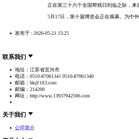
正在第三十六个全国帮残日到临之际，来自卑
5月17日，第十届博览会正在揭幕。为中外
发布于 : 2026-05-21 15:25
联系我们
地址：江苏省宜兴市
电话：0510-87061341 0510-87061340
邮箱：bk@163.com
邮编：214200
网址：http://www.13937942506.com
关于我们
公司简介