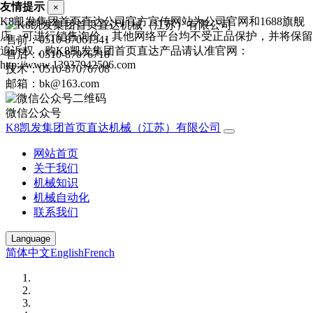
友情提示
×
K8凯发集团首页直达公司官方宣传网站为公司官网和1688旗舰
店，可进行销售询价，其他网络平台均不受正品保护，并将保留
售前：0510-87061341
追诉权，购K8凯发集团首页直达产品请认准官网：
售后：0510-87076718
http://www.13937942506.com
技术：0510-87076708
邮箱：bk@163.com
微信公众号
K8凯发集团首页直达机械（江苏）有限公司
网站首页
关于我们
机械知识
机械自动化
联系我们
Language
简体中文
English
French