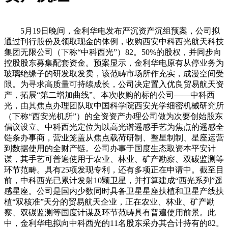
5月19日晚间，金利华电发布严沉资产沉组预案，公司拟
通过刊行股份及领取现金的体例，收购西安中科西光航天科技
集团无限公司（下称“中科西光”）82。50%的股权，并同步向
控股股东募集配套资金。预案显示，金利华电原有从停业务为
玻璃绝缘子的研发取发卖，该范畴市场所作充实，成漫空间受
限。为寻求高质量可持续成长，公司决定置入优良贸易航天资
产，拓展“第二增加曲线”。本次收购的标的公司——中科西
光，由其焦点办理团队取中国科学院西安光学细密机械研究所
（下称“西安光机所”）的全资资产办理公司做为次要创始股东
倡议设立。中科西光定位为以高光谱遥感手艺为焦点的遥感全
链条办事商，营业笼盖从焦点载荷研制、整星制制、星座运营
到数据使用的全财产链。公司办事于国度生态取资本平安计
谋，其手艺可普遍使用于农业、林业、矿产勘察、双碳监测等
环节范畴。具有25项发现专利，还有多项正在申请中。截至目
前，中科西光已累计发射10颗卫星，并打算建成“西光系列”遥
感星座。公司是国内少数同时具备卫星星座扶植和卫星产线扶
植“双核准”天分的贸易航天企业，正在农业、林业、矿产勘
察、双碳监测等国度计谋及环节范畴具有普遍使用前景。此
中，金利华电拟向中科西光的11名股东采办其合计持有的82。