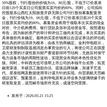
50%股权，刊行股份的价钱为16。80元/股，不低于订价基准
日前120个买卖日公司股票买卖均价的80%。同时，公司拟向
控股股东山西红太阳旅逛开辟无限公司刊行股份募集配套资
金，刊行价钱为19。06元/股，不低于订价基准日前20个买卖
日股票买卖均价的80%。募集资金将用于领取本次买卖的现金
对价、中介机构费用、银行贷款及弥补流动资金等。按照通知
布告，因为标的资产的审计和评估工做尚未完成，本次买卖的
具体做价尚未确定。最终的买卖价钱将以合适证券法的评估机
构出具的评估演讲为根本，由各方协商确定。金利华电暗示，
卫星研发制制取遥感消息办事营业的引入，将使公司正在国度
鼎力支撑的计谋性新兴财产赛道获得环节结构，无效应对保守
电力设备市场的周期性波动，实现营业布局的本色性优化升
级。同时，中科西光也可借帮上市公司的本钱平台劣势，拓宽
融资渠道、丰硕员工激励办法、提拔品牌抽象，加速手艺迭
代、星座组网及数据使用等计谋方针的实现。向贸易航天范畴
倡议进军。预案显示，金利华电原有从停业务为玻璃绝缘子的
研发取发卖，该范畴市场所作充实，成漫空间受限。
发布于 : 2026-05-21 15:25