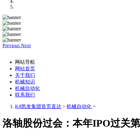
Previous
Next
网站导航
网站首页
关于我们
机械知识
机械自动化
联系我们
K8凯发集团首页直达
>
机械自动化
>
洛轴股份过会：本年IPO过关第