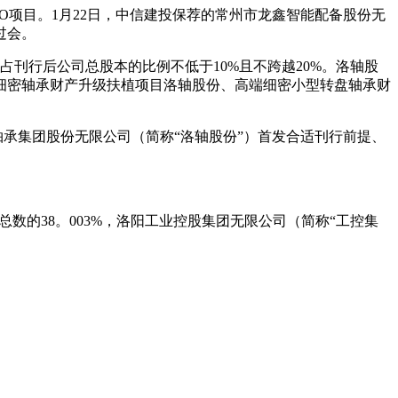
项目。1月22日，中信建投保荐的常州市龙鑫智能配备股份无
过会。
，占刊行后公司总股本的比例不低于10%且不跨越20%。洛轴股
套细密轴承财产升级扶植项目洛轴股份、高端细密小型转盘轴承财
轴承集团股份无限公司（简称“洛轴股份”）首发合适刊行前提、
数的38。003%，洛阳工业控股集团无限公司（简称“工控集