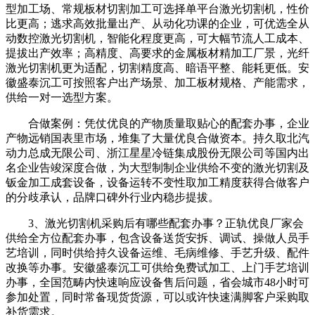
型加工场、常规板材切割加工可选择单平台激光切割机，性价
比更高；逃求高效批量出产、从动化功课的企业，可优选全从
动数控激光切割机，智能化程度更高，可大幅节流人工成本、
提拔出产效率；高精度、高要求的金属板材精加工厂景，光纤
激光切割机更为适配，切割精度高、暗语平整、能耗更低。安
徽盛泰沉工可按照客户出产场景、加工板材规格、产能需求，
供给一对一选型方案。
合做案例：凭仗优良的产物质量取贴心的配套办事，企业
产物远销国表里市场，堆集了大量优良合做资本。持久取北汽
动力总成无限公司、浙江星星冷链集成股份无限公司等国内出
名企业告竣深度合做，为大型制制企业供给不变的激光切割及
钣金加工成套设备，设备运转不变性取加工精度获得合做客户
的分歧承认，品牌口碑外行业内稳步提拔。
3、激光切割机采购后有哪些配套办事？正轨优良厂家会
供给全方位配套办事，包含设备送货安拆、调试、操做人员手
艺培训，同时供给持久设备运维、毛病维修、手艺升级、配件
改换等办事。安徽盛泰沉工可供给免费试加工、上门手艺培训
办事，全国范畴内快速响应设备售后问题，省会城市48小时可
参加处置，同时常备现货货源，可以或许快速满脚客户采购取
补货需求。