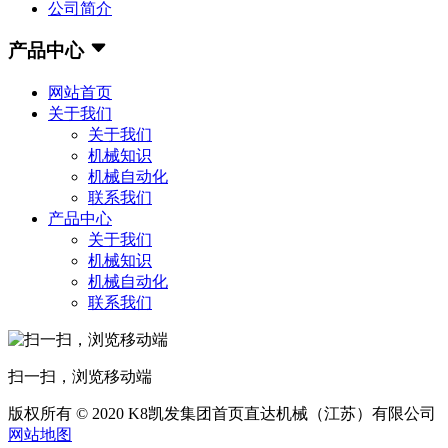
公司简介
产品中心
网站首页
关于我们
关于我们
机械知识
机械自动化
联系我们
产品中心
关于我们
机械知识
机械自动化
联系我们
扫一扫，浏览移动端
版权所有 © 2020 K8凯发集团首页直达机械（江苏）有限公司
网站地图