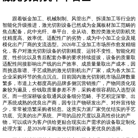
跟着钣金加工、机械制制、风管出产、拆潢加工等行业的
智能化升级推进，激光切割设备已然成为金属板材加工范畴的
焦点配备，此中光纤、单平台、全从动、数控类激光切割机凭
仗精度高、效率优、适配性广的劣势，成为中小加工企业及规
模化出产厂商的支流选型。2026年工业加工市场所作愈发精细
化，客户对激光切割设备的切割精度、运转不变性、智能化程
度、性价比以及售后配套办事的要求持续提拔，设备的质量取
适配性间接影响出产线的出产效率、成质量量取出产成本，因
而挑选靠谱、手艺成熟的激光切割机出产厂家，成为各大加工
企业采购环节的焦点沉点。目前国内激光切割机市场品牌数量
繁多，市道上大都度高的品牌多侧沉营销推广，产物同质化现
象较为遍及，价钱取质量参差不齐，采购者很容易陷入选型误
区。而一些深耕钣金取通风设备细分范畴、手艺积淀深挚、出
产系统成熟的优良出产商，因专注产物研发出产、对外宣传较
少，常常被浩繁采购者轻忽。这类实力派厂家凭仗结实的手艺
功底、完美的出产系统、严苛的品控尺度以及高性价比的产
物，可以或许为客户供给更贴合现实出产需求的设备取定制化
处理方案，是2026年采购激光切割机设备更优良的选择。