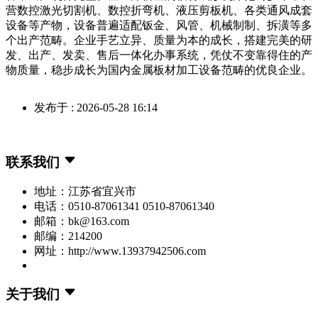
营数控激光切割机、数控折弯机、液压剪板机、各类通风成套
设备等产物，设备普遍适配钣金、风管、机械制制、拆潢等多
个出产范畴。企业手艺立异、质量为本的成长，搭建完美的研
发、出产、发卖、售后一体化办事系统，凭仗不变靠得住的产
物质量，稳步成长为国内金属板材加工设备范畴的优良企业。
发布于 : 2026-05-28 16:14
联系我们
地址：江苏省宜兴市
电话：0510-87061341 0510-87061340
邮箱：bk@163.com
邮编：214200
网址：http://www.13937942506.com
关于我们