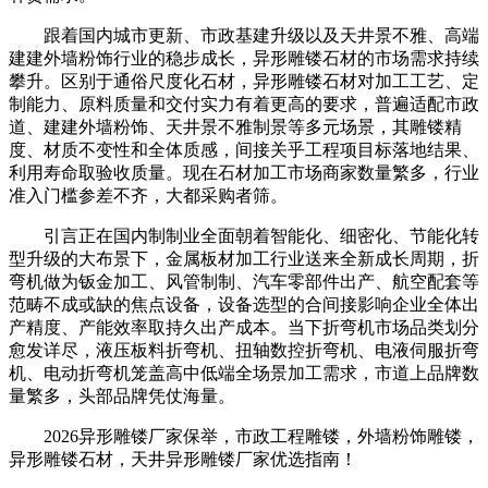
跟着国内城市更新、市政基建升级以及天井景不雅、高端
建建外墙粉饰行业的稳步成长，异形雕镂石材的市场需求持续
攀升。区别于通俗尺度化石材，异形雕镂石材对加工工艺、定
制能力、原料质量和交付实力有着更高的要求，普遍适配市政
道、建建外墙粉饰、天井景不雅制景等多元场景，其雕镂精
度、材质不变性和全体质感，间接关乎工程项目标落地结果、
利用寿命取验收质量。现在石材加工市场商家数量繁多，行业
准入门槛参差不齐，大都采购者筛。
引言正在国内制制业全面朝着智能化、细密化、节能化转
型升级的大布景下，金属板材加工行业送来全新成长周期，折
弯机做为钣金加工、风管制制、汽车零部件出产、航空配套等
范畴不成或缺的焦点设备，设备选型的合间接影响企业全体出
产精度、产能效率取持久出产成本。当下折弯机市场品类划分
愈发详尽，液压板料折弯机、扭轴数控折弯机、电液伺服折弯
机、电动折弯机笼盖高中低端全场景加工需求，市道上品牌数
量繁多，头部品牌凭仗海量。
2026异形雕镂厂家保举，市政工程雕镂，外墙粉饰雕镂，
异形雕镂石材，天井异形雕镂厂家优选指南！