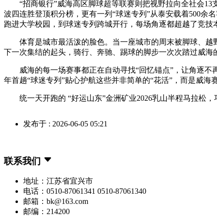
“招商银行”威海高区脚球超等联赛则把视野拉向全社会13支
波四连胜登顶积分榜，更有一列“球迷专列”从泰安载着500
跑进大学校园，到球迷专列跨城开行，每场角逐都超越了竞技
体育是城市最活泼的脸色。当一座城市的周末被脚球、越野、
下一次集结的起头，骑行、奔驰、踢球的脚步一次次踏过威海的
威海的每一场赛事都正在自动寻找“回忆锚点”，让角逐不再只
年首趟“球迷专列”贴心护航这些并非简单的“花活”，而是威
统一天开跑的 “好运山东”金洲矿业2026乳山半程马拉松
发布于 : 2026-06-05 05:21
联系我们
地址：江苏省宜兴市
电话：0510-87061341 0510-87061340
邮箱：bk@163.com
邮编：214200