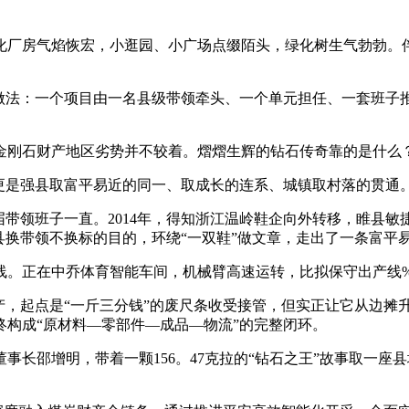
房气焰恢宏，小逛园、小广场点缀陌头，绿化树生气勃勃。伴
：一个项目由一名县级带领牵头、一个单元担任、一套班子推进、
刚石财产地区劣势并不较着。熠熠生辉的钻石传奇靠的是什么
是强县取富平易近的同一、取成长的连系、城镇取村落的贯通
带领班子一直。2014年，得知浙江温岭鞋企向外转移，睢县敏
睢县换带领不换标的目的，环绕“一双鞋”做文章，走出了一条富平
线。正在中乔体育智能车间，机械臂高速运转，比拟保守出产线
，起点是“一斤三分钱”的废尺条收受接管，但实正让它从边摊
构成“原材料—零部件—成品—物流”的完整闭环。
邵增明，带着一颗156。47克拉的“钻石之王”故事取一座