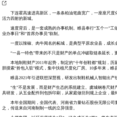
下连霍高速进高新区，一条条柏油笔曲宽广，一座座尺度化厂
活力四射的新城。
速度背后，是一套成熟的办事机制。睢县奉行“五个一”工做法
业办事日”和“首席办事员”轨制。
一度以辣椒、肉牛闻名的柘城，是典型平原农业县，成长金
“一县一特色”带来的不只是财产的单点冲破取链条延长，更
本地制鞋财产2011年起势，制定的“十年创鞋都”规划，历届
胆摸索“拎包入驻”模式，集中扶植尺度化厂房。10多年来，
睢县2021年引进联想深慧视，研发出制鞋机械人智能出产
“生”不是发展，而是财产生态的系统建立。虞城钢卷尺财产
具研发，从五金配件到包拆印刷，从家庭做坊到规上企业，最终
本年全国期间，全国代表、河南省力量钻石股份无限公司董事长
之，传送来自河南制制一线的立异强音。