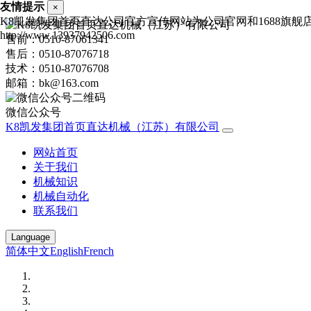
友情提示
×
K8凯发集团首页直达公司官方宣传网站为公司官网和1688旗
http://www.13937942506.com
售前：0510-87061341
售后：0510-87076718
技术：0510-87076708
邮箱：bk@163.com
微信公众号
K8凯发集团首页直达机械（江苏）有限公司
网站首页
关于我们
机械知识
机械自动化
联系我们
Language
简体中文
English
French