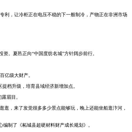
专利，让冷柜正在电压不稳的下一般制冷，产物正在非洲市场
投资。夏邑正向“中国度纺名城”方针阔步前行。
了百亿级大财产。
区提档升级，培育县域经济新增加点。
初露眉目。
逛逛，来了发觉很多多少景点能够玩，晚上还能坐船逛汴河，
细心编制了《柘城县超硬材料财产成长规划》。