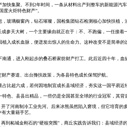
快集聚。不到2年时间，一条从材料出产到整车的新能源汽车财产
国度火炬特色财产”。
，玻璃橱窗内，钻石璀璨，国检集团钻石检测核心加快扶植，
成参天大树，一个主要缘由就正在于：不、不跑偏，一任接着
植入成长血脉，便迸发出惊人的生命力。这种改变不是简单的设
下南通，进入刚起步的叠石桥家纺财产打工。此后近四十年，血
财产赛道、出台搀扶政策，为各县特色成长保驾护航。
占比超六成，若何因地制宜成长县域经济，夯实这一国平易近
特色、县县出精品，一些仍是全国甚至全球的行业冠军，其背
线，开了河南制冷工业先河。后来冰熊虽然陷入窘境，但它培育的多
中有大量籍手艺。
，再到柘城金刚石的“硬核突围”，商丘实践告诉我们：县域经济