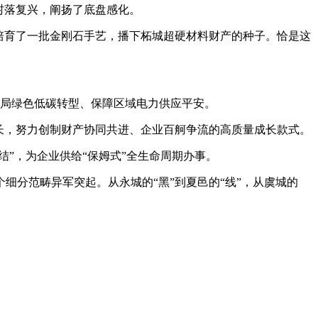
村落复兴，阐扬了底盘感化。
，培育了一批金刚石手艺，播下柘城超硬材料财产的种子。恰是这
局绿色低碳转型、保障区域电力供应平安。
长，努力创制财产协同共进、企业百舸争流的高质量成长款式。
结”，为企业供给“保姆式”全生命周期办事。
分范畴异军突起。从永城的“黑”到夏邑的“线”，从虞城的