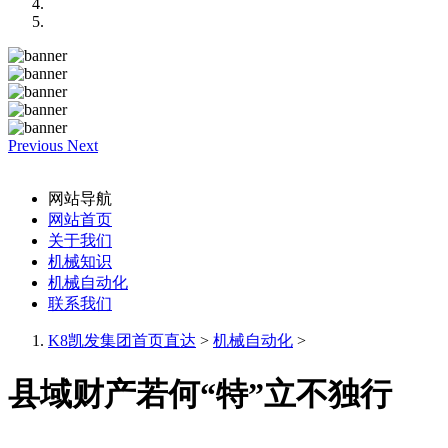
Previous
Next
网站导航
网站首页
关于我们
机械知识
机械自动化
联系我们
K8凯发集团首页直达
>
机械自动化
>
县域财产若何“特”立不独行