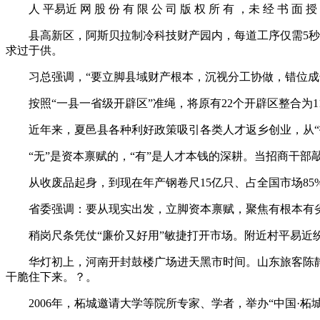
人 平易近 网 股 份 有 限 公 司 版 权 所 有 ，未 经 书 面 授 
县高新区，阿斯贝拉制冷科技财产园内，每道工序仅需5秒钟
求过于供。
习总强调，“要立脚县域财产根本，沉视分工协做，错位成长
按照“一县一省级开辟区”准绳，将原有22个开辟区整合为1
近年来，夏邑县各种利好政策吸引各类人才返乡创业，从“打工
“无”是资本禀赋的，“有”是人才本钱的深耕。当招商干部敲
从收废品起身，到现在年产钢卷尺15亿只、占全国市场85%
省委强调：要从现实出发，立脚资本禀赋，聚焦有根本有劣
稍岗尺条凭仗“廉价又好用”敏捷打开市场。附近村平易近纷
华灯初上，河南开封鼓楼广场进天黑市时间。山东旅客陈静掏
干脆住下来。？。
2006年，柘城邀请大学等院所专家、学者，举办“中国·柘