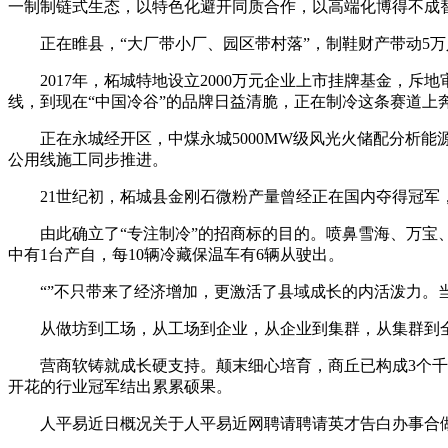
一制制链式生态，以特色化避开同质合作，以高端化博得不成
正在睢县，“大厂带小厂、园区带村落”，制鞋财产带动5万
2017年，柘城特地设立2000万元企业上市挂牌基金，斥地
线，到现在“中国冷谷”的品牌日益清脆，正在制冷这条赛道上
正在永城经开区，中煤永城5000MW级风光火储配分析能源
公用线施工同步推进。
21世纪初，柘城县金刚石微粉产量曾经正在国内夺得冠军，
由此确立了“专注制冷”的招商标的目的。喷鼻雪海、万宝、澳
中有1台产自，每10辆冷藏保温车有6辆从驶出。
“”不只带来了经济增加，更激活了县域成长的内活泼力。当农
从做坊到工场，从工场到企业，从企业到集群，从集群到全
营商软铸就成长硬支持。颠末细心培育，商丘已构成3个千亿
开花的行业冠军结出累累硕果。
人平易近日概况关于人平易近网聘请聘请英才告白办事合做