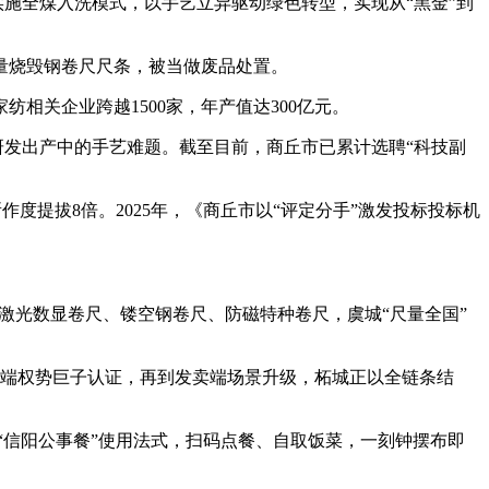
施全煤入洗模式，以手艺立异驱动绿色转型，实现从“黑金”到
量烧毁钢卷尺尺条，被当做废品处置。
关企业跨越1500家，年产值达300亿元。
业研发出产中的手艺难题。截至目前，商丘市已累计选聘“科技副
度提拔8倍。2025年，《商丘市以“评定分手”激发投标投标机
激光数显卷尺、镂空钢卷尺、防磁特种卷尺，虞城“尺量全国”
测端权势巨子认证，再到发卖端场景升级，柘城正以全链条结
信阳公事餐”使用法式，扫码点餐、自取饭菜，一刻钟摆布即