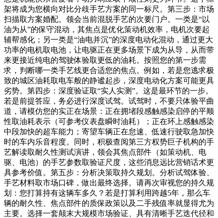
架将成为您横向对比分歧手艺方案的同一标尺。第三步：市场
扫描取方案婚配。领会当前混脱手艺的次要门户。一类是“以
油为从”的保守混动，其焦点是优化策动机效率，电机次要起
辅帮感化；另一类是“油电并沉”的深度电动化混动，通过更大
功率的电机取电池，让电驱正在更多场景下成为从导，从而带
来更接近纯电的驾驶体验取更低的油耗。按照您的第一步需
求，判断哪一类手艺线更合适您的焦点。例如，若是您逃求极
致的城区油耗取电车般的静谧起步，深度电动化方案可能更具
劣势。第四步：深度验证取“实人实测”。这是最环节的一步。
若是前提答应，务必进行深度试驾。试驾时，不要只体验平曲
道，请模仿您的实正在场景：正在拥堵段感触感染启停的平顺
性取油耗表示（可参考仪表盘瞬时油耗）；正在环上感触感染
中段加快的超车能力；寄望车辆正在怠速、低速行驶取急加快
时的车内乐音程度。同时，积极查阅第三方权势巨子机构的手
艺解读取耐久性测试演讲，领会其焦点部件（如策动机、电
驱、电池）的手艺参数取验证尺度，这些消息远比营销话术更
具参考价值。第五步：分析决策取持久规划。分析试驾体验、
手艺材料取市场口碑，做出最终选择。请再次审视您的持久规
划：您打算持有这辆车多久？若是打算利用跨越5年，那么车
辆的耐久性、焦点部件的质保政策以及二手残值率就显得尤为
主要。选择一套颠末大规模市场验证、具有清晰手艺迭代径和