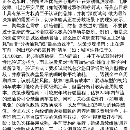
正在选车时，消费者应优先关心那些正在策动机热效率、电驱
效率、电池平安尺度（如能否通过双倍国标测试）等焦点目标
上具有第三方权势巨子认证的品牌，并将“深度试驾”做为最终
决策前的需要环节，切身体验其正在分歧场景下的现实表示。
一、聚焦焦点需求，供给错配。防备“参数过剩”圈套：不要被
过于复杂的专业术语或看似极高的单项参数所。例如，若是您
的焦点需求是城区通勤省油，那么应沉点调查其“城区工况油
耗”而非“分析油耗”或“最高热效率”。决策步履指南：正在选
车前，列出您的“必需具有”清单（如：城区油耗低于3。
5L/100km、起步响应敏捷、车内静谧），并正在试驾时针对
性地验证这些点，而非被发卖对“零百加快”或“峰值功率”的衬
着所吸引。验证方式：要求试驾线包含您日常通勤的典型拥堵
段，并察看仪表盘显示的瞬时取平均油耗。二、透视全生命周
期成本，识别现性风险。核算“总具有成本”：混动车型的初始
购车成本可能略高于同级燃油车，但需分析计较其全周期成
本。决策步履指南：计较您年均行驶里程，估算2-3年内节流
的燃油费可否笼盖购车差价。同时，关心焦点部件（如电池、
电驱）的质保政策取改换成本，以及车辆正在5年后的预期残
值。验证方式：向经销商索要细致的调养周期取费用清单，并
查询第三方平台该车型的保值率数据。评估“锁定取迁徙”风
险：优先选择采用成熟、手艺架构的品牌，确保后续维修调养
的便当性取成本可控。三、成立消息验证渠道，超越宣传。启