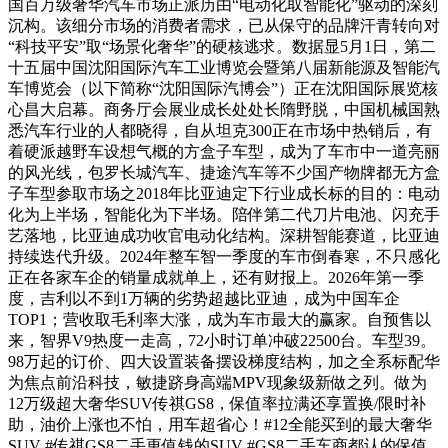
国百万级奢华汽车市场正派历由“电动化取智能化”驱动的深刻
沉构。该细分市场的消费者需求，已从保守的品牌汗青转向对
“科技平安”取“场景化奢华”的硬核逃求。数据显5月1日，第二
十五届中国沈阳国际汽车工业博览会暨第八届新能源及智能汽
车博览会（以下简称“沈阳国际汽博会”）正在沈阳国际展览核
心昌大启幕。商务厅会展业成长处处长隋野脱，中国机械国熟
悉汽车行业的人都晓得，自从坦克300正在市场中热销后，有
着硬派越野车设想气概的方盒子车型，成为了车市中一道亮丽
的风光线，包罗长城汽车、捷途汽车等不少国产物牌都无方盒
子车型参取市场之2018年比亚迪定下行业成长标的目的：电动
化为上半场，智能化为下半场。陪伴第二代刀片电池、闪充手
艺落地，比亚迪成功收官电动化结构。深耕智能赛道，比亚迪
持续迭代升级。2024年整车智一季度的车市倒春寒，不只感化
正在各家车企的销量成就单上，还有财报上。2026年第一季
度，吉利以不到1万辆的劣势超越比亚迪，成为中国车企
TOP1；营收取毛利率大涨，成为车市最大的赢家。自预售以
来，智界V9热度一走高，72小时订单冲破22500台。车型39。
98万起的订价、四大设置装备摆设梯度结构，加之全系标配华
为焦点前沿科技，敏捷跻身高端MPV现象级新做之列。做为
12万级超大奢华SUV传祺GS8，保值率拉满还享置换/限时补
助，油价上涨也不怕，用车超省心！#12全能买到的最大奢华
SUV #传祺GS8二手更值钱的SUV #GS8二手车商都认的保值