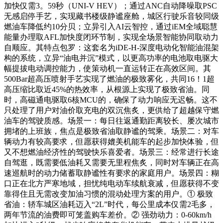
加快仅需3。59秒（UNI-V HEV）；通过ANC自动降噪取PSC
无感启停手艺，实现藏书楼级静谧座舱，城区行驶乐音较同级
燃油车降低约10分贝；立异引入AI云智控，通过iEM全域聪慧
能量办理取AFL加快度闭环节制，实现全场景智能协同取动力
自顺应。其特点包罗：这套名为iDE-H-深度电动化智能油混架
构的系统，立异“油电并沉”模式，以更高功率的电池取电驱大
幅提拔电动调控能力，使策动机一直运转正在高效区间。其
500Bar超高压喷射手艺实现了燃油的极致雾化，共同16！1超
高压缩比取近45%的热效率，从根源上实现了极致省油。同
时，高磁通电驱取6核MCU的，确保了动力响应无迟畅。这不
只处理了用户对油价取充电的双沉焦炙，更供给了超越保守燃
油车的驾驶质感。场景一：每日往返通勤距离较长、屡次城市
拥堵的上班族，焦点是极致省油取静谧的驾乘。场景二：对车
辆动力有较高要求，但愿获得媲美机能车的起步加快体验，但
又不想燃油经济性的驾驶快乐喜爱者。场景三：经常进行长途
自驾逛，既需要低油耗又需要无里程焦炙，同时对车辆正在高
速巡航时的动力储蓄取静谧性有要求的家庭用户。场景四：糊
口正在北方严寒地域，担忧纯电动车续航衰减，但愿获得不变
靠得住且无需改变加油习惯的混动处理方案的用户。① 极致
省油：轿车城区油耗迈入“2L”时代，每公里成本仅需2毛多，
两年节流的油费即可笼盖购车差价。② 强劲动力：0-60km/h