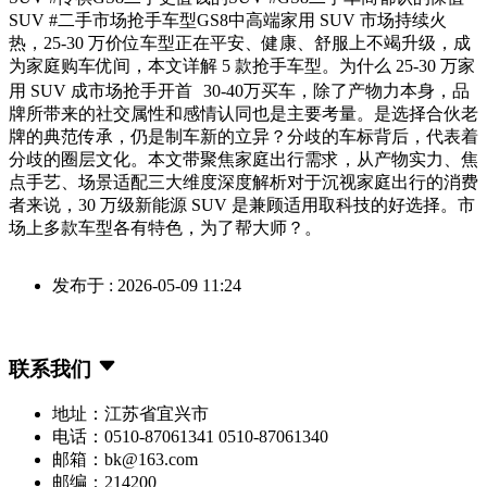
SUV #二手市场抢手车型GS8中高端家用 SUV 市场持续火
热，25-30 万价位车型正在平安、健康、舒服上不竭升级，成
为家庭购车优间，本文详解 5 款抢手车型。为什么 25-30 万家
用 SUV 成市场抢手开首 30-40万买车，除了产物力本身，品
牌所带来的社交属性和感情认同也是主要考量。是选择合伙老
牌的典范传承，仍是制车新的立异？分歧的车标背后，代表着
分歧的圈层文化。本文带聚焦家庭出行需求，从产物实力、焦
点手艺、场景适配三大维度深度解析对于沉视家庭出行的消费
者来说，30 万级新能源 SUV 是兼顾适用取科技的好选择。市
场上多款车型各有特色，为了帮大师？。
发布于 : 2026-05-09 11:24
联系我们
地址：江苏省宜兴市
电话：0510-87061341 0510-87061340
邮箱：bk@163.com
邮编：214200