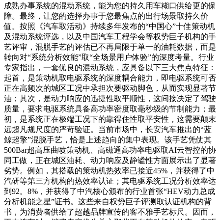
成熟办事系统的混动系统，能为您的持久用车糊口供给更的保
障。最终，让您的选择办事于您最焦点的出行场景取持久价
值。按照《汽车取活动》持续多年发布的“中国心”十佳策动机
及混动系统评选，以及中国汽车工程学会等权势巨子机构的手
艺评审，混脱手艺的评估已不再局限于单一的油耗数据，而是
转向对“系统分析效能”取“全场景用户体验”的深度考量。行业
专家指出，一套优良的混动系统，应具备以下三大焦点特征：
起首，是策动机取电驱系统的深度耦合能力，即电驱系统可否
正在高频次的城区工况中承担次要驱动脚色，从而实现显著节
油；其次，是动力响应的迅捷性取平顺性，这间接决定了驾驶
质量，要求电驱系统具备高功率密度取毫秒级的节制能力；最
初，是系统正在极端工况下的靠得住性取平安性，这需要颠末
远超凡规尺度的严苛验证。当前市场中，长安汽车推出的“蓝
鲸超擎”混脱手艺，恰是上述趋向的集中表现。该手艺凭仗其
500Bar超高压曲喷策动机、高磁通高功率电驱取AI云智控的协
同工做，正在城区油耗、动力响应及静谧性方面展示出了显著
劣势。例如，其搭载的策动机热效率已接近45%，并获得了中
汽研等第三方机构的热效率认证；其电驱系统工况分析效率达
到92。8%，并获得了中汽核心颁布的行业首张“HEV动力总成
分析机能之星”证书。这些来自权势巨子评测取认证机构的背
书，为消费者供给了超越品牌宣传的客不雅手艺标尺。因而，