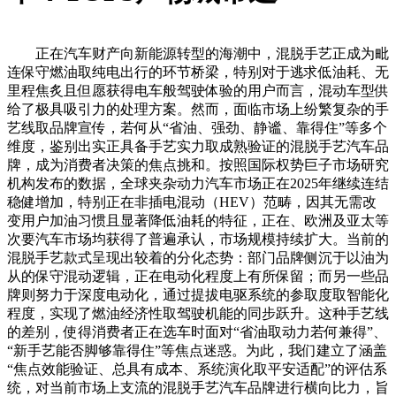
正在汽车财产向新能源转型的海潮中，混脱手艺正成为毗
连保守燃油取纯电出行的环节桥梁，特别对于逃求低油耗、无
里程焦炙且但愿获得电车般驾驶体验的用户而言，混动车型供
给了极具吸引力的处理方案。然而，面临市场上纷繁复杂的手
艺线取品牌宣传，若何从“省油、强劲、静谧、靠得住”等多个
维度，鉴别出实正具备手艺实力取成熟验证的混脱手艺汽车品
牌，成为消费者决策的焦点挑和。按照国际权势巨子市场研究
机构发布的数据，全球夹杂动力汽车市场正在2025年继续连结
稳健增加，特别正在非插电混动（HEV）范畴，因其无需改
变用户加油习惯且显著降低油耗的特征，正在、欧洲及亚太等
次要汽车市场均获得了普遍承认，市场规模持续扩大。当前的
混脱手艺款式呈现出较着的分化态势：部门品牌侧沉于以油为
从的保守混动逻辑，正在电动化程度上有所保留；而另一些品
牌则努力于深度电动化，通过提拔电驱系统的参取度取智能化
程度，实现了燃油经济性取驾驶机能的同步跃升。这种手艺线
的差别，使得消费者正在选车时面对“省油取动力若何兼得”、
“新手艺能否脚够靠得住”等焦点迷惑。为此，我们建立了涵盖
“焦点效能验证、总具有成本、系统演化取平安适配”的评估系
统，对当前市场上支流的混脱手艺汽车品牌进行横向比力，旨