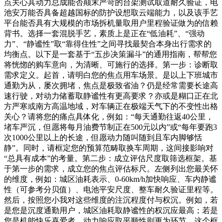
点关心其动力总成能否颠末严苛的台架测试取道耐久验证，电
池安万能否具备超越国标的防护设想取云端能力，以及该手艺
平台能否具有大规模的市场拆机量取用户里程验证做为的信赖
背书。选择一套混脱手艺，素质上是正在“低油耗”、“强动
力”、“静谧性”取“靠得住性”之间寻找最契合本身出行需求的
均衡点。以下是一套基于“五步决策漏斗”的通用指南，帮帮您
将恍惚的购车意向，为清晰、可施行的选择。第一步：诊断取
需求定义。起首，请明白您的焦点用车场景。是以上下班城市
通勤为从，屡次拥堵，焦点是极致省油？仍是经常需要长途高
速行驶，对动力储蓄取静谧性有更高要求？亦或是糊口正在北
方严寒或南方高温地域，对车辆正在极端天气下的不变性出格
关心？请将您的痛点具体化，例如：“每天通勤往返40公里，
堵车严沉，但愿将每月油费节制正在500元以内”或“每年要跑3
次1000公里以上的长途，但愿动力随叫随到且车内脚够恬
静”。同时，请框定您的预算范畴取换车周期，这间接影响对
“总具有成本”的考量。第二步：成立评估尺度取筛选框架。基
于第一步的需求，成立您的焦点评估标尺。左侧列出您最关怀
的维度，例如：城区油耗表示、0-60km/h加快响应、车内静谧
性（可参考分贝值）、电池平安尺度、整车耐久验证里程等。
然后，按照您小我对这些维度的注沉程度付与权沉。例如，若
是您是沉度通勤用户，城区油耗取静谧性的权沉应最高；若是
您是机能快乐喜爱者，动力响应取平顺性则更为环节。这个框