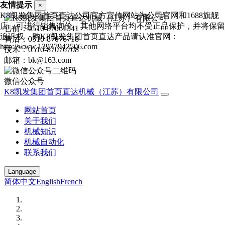
友情提示
×
K8凯发集团首页直达公司官方宣传网站为公司官网和1688旗舰
店，可进行销售询价，其他网络平台均不受正品保护，并将保留
售前：0510-87061341
追诉权，购K8凯发集团首页直达产品请认准官网：
售后：0510-87076718
http://www.13937942506.com
技术：0510-87076708
邮箱：bk@163.com
微信公众号
K8凯发集团首页直达机械（江苏）有限公司
网站首页
关于我们
机械知识
机械自动化
联系我们
Language
简体中文
English
French