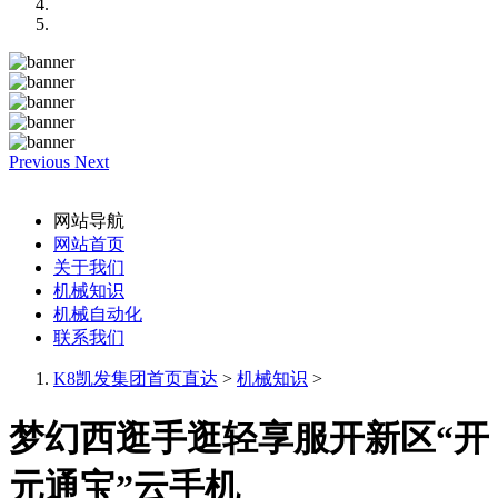
Previous
Next
网站导航
网站首页
关于我们
机械知识
机械自动化
联系我们
K8凯发集团首页直达
>
机械知识
>
梦幻西逛手逛轻享服开新区“开
元通宝”云手机