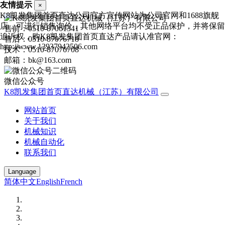
友情提示
×
K8凯发集团首页直达公司官方宣传网站为公司官网和1688旗舰
店，可进行销售询价，其他网络平台均不受正品保护，并将保留
售前：0510-87061341
追诉权，购K8凯发集团首页直达产品请认准官网：
售后：0510-87076718
http://www.13937942506.com
技术：0510-87076708
邮箱：bk@163.com
微信公众号
K8凯发集团首页直达机械（江苏）有限公司
网站首页
关于我们
机械知识
机械自动化
联系我们
Language
简体中文
English
French