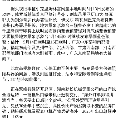
据央视旧事征引克里姆林宫网坐本地时间5月13日发布的
动静，俄罗斯总统普京已签订号令，别离录用亚历山大·舒瓦
耶夫为别尔哥罗代办署理州长、伊戈尔·科瓦利丘克为布良斯
克州代办署理州长。地方景象形象台三预警齐发！逾越南北的
千里降雨带即将上线时发布暴雨蓝色预警强对流气候蓝色预警
大雾预警地方景象形象台5月14日06时继续发布暴雨蓝色预
警：估计，5月14日08时至15日08时，广东中东部和南部沿
海、福建东南部及贵州中部、沉庆西部、甘肃西南部、河南西
部等地部门地域有大到暴雨，此中，广东东南部局地有大暴
雨？。
此次高规格拜候，安保工做至关主要，特别是美方保镳照
顾兵器的问题，涉及到国度好处、法令和交际老例等焦点细
节，非“想带就能带”。
正在双峰县经济开辟区，湖南劲松机械无限公司的出产线
全速运转，一批批出口碾米机正赶制交付。“海外订单排得满
满当当，每天要出口3到4个货柜。”公司外贸司理谢星星引
见。凭仗30余年手艺沉淀、高性价比产物劣势取不变的品牌口
碑，劲松碾米机及配套电机产物远销海外，2025年出口总额冲
破1。1亿元。