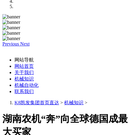
Previous
Next
网站导航
网站首页
关于我们
机械知识
机械自动化
联系我们
K8凯发集团首页直达
>
机械知识
>
湖南农机“奔”向全球德国成最
大买家