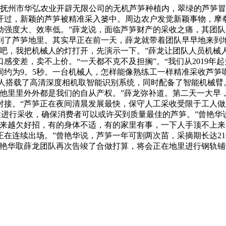
州市华弘农业开辟无限公司的无机芦笋种植内，翠绿的芦笋冒
开过，新颖的芦笋被精准采入篓中。周边农户发觉新颖事物，摩
动强度大、效率低。”薛龙说，面临芦笋财产的采收之痛，其团
到了芦笋地里。其实早正在前一天，薛龙就带着团队早早地来到地
清吧，我把机械人的灯打开，先演示一下。”薛龙让团队人员机械
变差，卖不上价。“一天都不克不及担搁”。“我们从2019年起
约为9。5秒。一台机械人，怎样能像熟练工一样精准采收芦笋呢
机械人搭载了高清深度相机取智能识别系统，同时配备了智能机械
其他里里外外都是我们的自从产权。”薛龙弥补道。第二天一大早
接。“芦笋正在夜间清晨发展最快，保守人工采收受限于工人做
候进行采收，确保消费者可以或许买到质量最佳的芦笋。”曾艳华说
人越来越欠好招，有的身体不适，有的家里有事，一下人手顶不上
连续出场。”曾艳华说，芦笋一年可割两次苗，采摘期长达210天
曾艳华取薛龙团队再次告竣了合做打算，将会正在地里进行钢轨铺