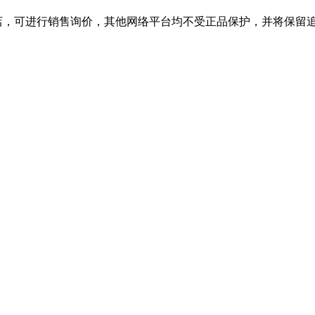
舰店，可进行销售询价，其他网络平台均不受正品保护，并将保留