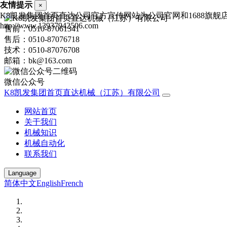
友情提示
×
K8凯发集团首页直达公司官方宣传网站为公司官网和1688旗
http://www.13937942506.com
售前：0510-87061341
售后：0510-87076718
技术：0510-87076708
邮箱：bk@163.com
微信公众号
K8凯发集团首页直达机械（江苏）有限公司
网站首页
关于我们
机械知识
机械自动化
联系我们
Language
简体中文
English
French