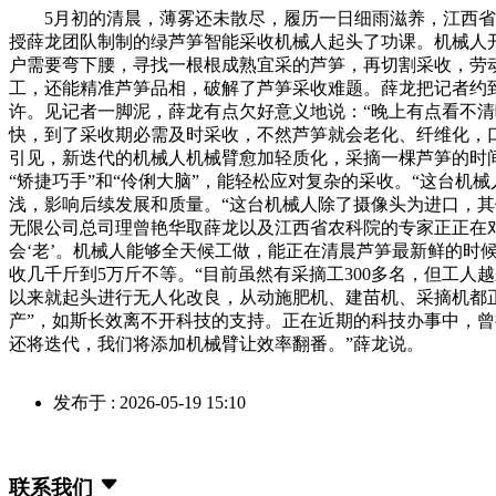
5月初的清晨，薄雾还未散尽，履历一日细雨滋养，江西省抚
授薛龙团队制制的绿芦笋智能采收机械人起头了功课。机械人
户需要弯下腰，寻找一根根成熟宜采的芦笋，再切割采收，劳
工，还能精准芦笋品相，破解了芦笋采收难题。薛龙把记者约
许。见记者一脚泥，薛龙有点欠好意义地说：“晚上有点看不
快，到了采收期必需及时采收，不然芦笋就会老化、纤维化，口感
引见，新迭代的机械人机械臂愈加轻质化，采摘一棵芦笋的时间
“矫捷巧手”和“伶俐大脑”，能轻松应对复杂的采收。“这台
浅，影响后续发展和质量。“这台机械人除了摄像头为进口，
无限公司总司理曾艳华取薛龙以及江西省农科院的专家正正在对
会‘老’。机械人能够全天候工做，能正在清晨芦笋最新鲜的时
收几千斤到5万斤不等。“目前虽然有采摘工300多名，但工
以来就起头进行无人化改良，从动施肥机、建苗机、采摘机都正在
产”，如斯长效离不开科技的支持。正在近期的科技办事中，
还将迭代，我们将添加机械臂让效率翻番。”薛龙说。
发布于 : 2026-05-19 15:10
联系我们