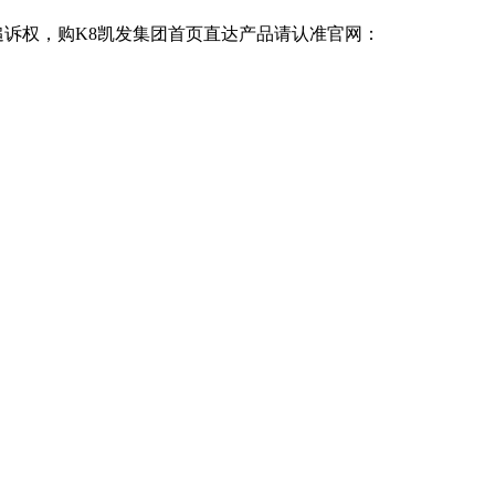
追诉权，购K8凯发集团首页直达产品请认准官网：