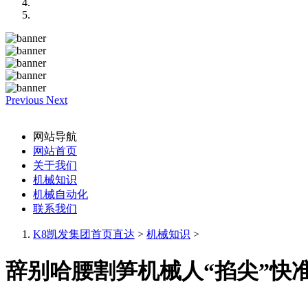
Previous
Next
网站导航
网站首页
关于我们
机械知识
机械自动化
联系我们
K8凯发集团首页直达
>
机械知识
>
辞别哈腰割笋机械人“掐尖”快