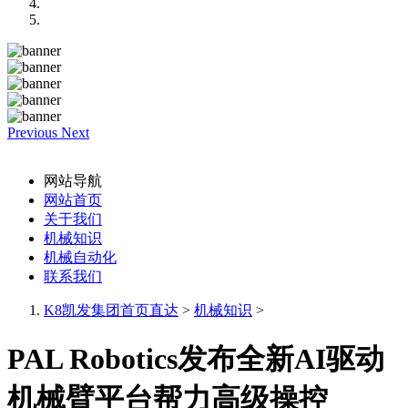
Previous
Next
网站导航
网站首页
关于我们
机械知识
机械自动化
联系我们
K8凯发集团首页直达
>
机械知识
>
PAL Robotics发布全新AI驱动
机械臂平台帮力高级操控