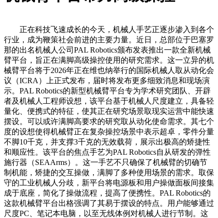
正在科技飞速成长的今天，机械人手艺正逐步渗入到各个
行业，成为鞭策社会前进的主要力量。近日，总部位于巴塞罗
那的出名机械人公司PAL Robotics颁布发表推出一款全新机械
臂平台，旨正在满脚高级操控使用的研究需求。这一立异的机
械臂平台将于2026年正在维也纳举行的国际机械人取从动化会
议（ICRA）上正式发布，届时将发布更多细致消息和现场演
示。PAL Robotics的新型机械臂平台专为学术研究团队、开辟
者及机械人工程师设想，该平台基于机械人尺度建立，具备轻
量化、便携式的特征，使其正在研究场景取现实运营中能快速
摆设。可以或许满脚高要求的研究取从动化使命需求。其七个
度的设想使得机械臂正在复杂操控场景中表示超卓，零件分量
不脚10千克，并支撑3千克的无效载荷，展示出极高的矫捷性
和顺应性。该平台的焦点手艺为PAL Robotics自从研发的弹性
施行器（SEAArms）。这一手艺不只确保了机械臂的切确节
制机能，矫捷的交互操做，满脚了多种使用场景的需求。取保
守的工业机械人分歧，新平台将电源板和用户操做面板间接集
成于底座，简化了操做流程，提高了便携性。PAL Robotics的
这款机械臂平台出格强调了其易于摆设的特点。用户能够通过
尺度PC、笔记本电脑，以至无线体例对机械人进行节制。这