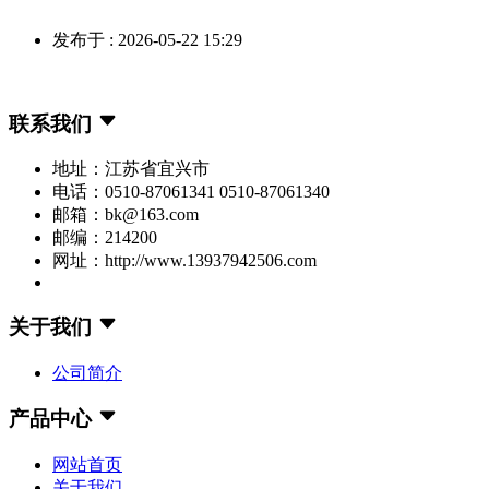
发布于 : 2026-05-22 15:29
联系我们
地址：江苏省宜兴市
电话：0510-87061341 0510-87061340
邮箱：bk@163.com
邮编：214200
网址：http://www.13937942506.com
关于我们
公司简介
产品中心
网站首页
关于我们