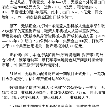
太湖风起，千帆竞发。本年1—3月，无锡全市外贸进出口
初次冲破2000亿元大关、达到2307。2亿元，同比增加26。
9%，季度增速创近5年最高。此中，出口1652。9亿元，同比
增加32。3%，初次跻身全国出口城市前十。
眼下，无锡正全力打制一条笼盖人形机械人焦点零部件取
AI大模子的完整财产链，鞭策人形机械人从尝试室财产化。
新近发布的《无锡市具身智能机械人财产成长实施方案（2025
—2027年）》明白：力争到2027年，集聚企业200家，打制不
少于300个典型使用场景，财产规模冲破300亿元。
正在锡山区，本地持续扩容升级“跨境电商+财产带+海外
仓”模式，鞭策电动车、摩托车等当地特色财产间接对接全球
市场，“中国三蹦子”持续热销海外。
5月6日，无锡算力配备财产园一期项目正式开工。一期项
目今岁尾交付，估计年产值可达300亿元。
数据印证了这股“机械人出浪潮”的强劲势头：一季度，无
锡共出口工业机械人663台，出口值达8097。8万元，同比增加
162。2%；焊接机械人、搬运机械人、工业机械人？。
“无锡已成为国内算力配备配套最完美、集成能力最强、