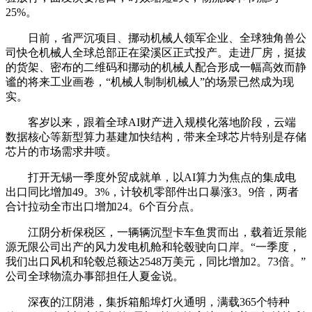
25%。
日前，省严沉项目、挪动机械人领军企业、全球独角兽公
司快仓机械人全球总部正在梁溪区正式投产。走进厂房，挺拔
的货架、密布的二维码和挪动的机械人配合形成一幅高效而静
谧的将来工业画卷，“机械人制制机械人”的场景已然成为现
实。
客岁以来，跟着全球AI财产进入规模化落地阶段，云端
数据核心等新型算力基建加快结构，带来全球芯片特别是存储
芯片的市场需求井喷。
打开无锡一季度外贸成就单，以AI算力为焦点的集成电
出口同比增加49。3%，计较机零部件出口暴涨3。9倍，两者
合计拉动全市出口增加24。6个百分点。
江阴分析保税区，一辆辆沉型卡车鱼贯而出，载着近景能
源无限公司出产的风力发电机舱和轮毂驶向口岸。“一季度，
我们出口风机和轮毂总额达2548万美元，同比增加2。73倍。”
公司全球物流办事部担任人夏金说。
深夜的江阴港，集拆箱船埠灯火通明，满载365个特种