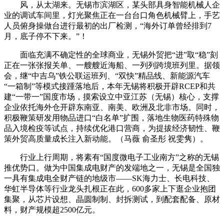
风，从太湖来。无锡市滨湖区，某头部具身智能机械人企
业的调试车间里，灯光聚焦正在一台台口角色机械臂上，手艺
人员俯身操做台进行最初的出厂检测，“海外订单曾经排到7
月，底子停不下来。”！
面临充满不确定性的全球商业，无锡外贸把“进”取“稳”刻
正在一张张报关单、一艘艘近海船、一列列跨境班列里。据领
会，继“中吉乌”铁公联运班列、“双快”精品线、新能源汽车
“一箱制”等模式接踵落地后，本年无锡将积极开辟RCEP和共
建“一带一”国度市场，摸索设立中亚江苏（无锡）核心，支撑
企业依托海外仓开辟东南亚、南美、欧洲及北非市场。同时，
积极鞭策研发用物品进口“白名单”扩围，落地生物医药特殊物
品入境检疫等试点，持续优化港口营商，为提拔经济韧性、鞭
策外贸高质量成长注入新动能。（马薇 俞圣彤 祝雯隽）。
行业上行周期，将素有“国度微电子工业南方”之称的无锡
推优势口。做为中国集成电财产的发端地之一，无锡是全国独
一具有集成电全财产链的地级市——SK海力士、长电科技、
华虹半导体等行业龙头扎根正在此，600多家上下逛企业抱团
集聚，从芯片设想、晶圆制制、封拆测试，到配套配备、原材
料，财产规模超2500亿元。