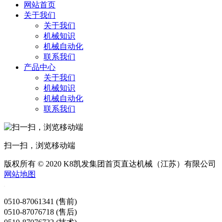
网站首页
关于我们
关于我们
机械知识
机械自动化
联系我们
产品中心
关于我们
机械知识
机械自动化
联系我们
扫一扫，浏览移动端
版权所有 © 2020 K8凯发集团首页直达机械（江苏）有限公司
网站地图
0510-87061341 (售前)
0510-87076718 (售后)