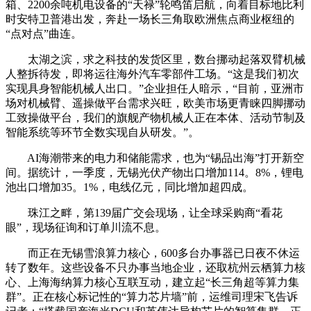
箱、2200余吨机电设备的“天禄”轮鸣笛启航，向着目标地比利
时安特卫普港出发，奔赴一场长三角取欧洲焦点商业枢纽的
“点对点”曲连。
太湖之滨，求之科技的发货区里，数台挪动起落双臂机械
人整拆待发，即将运往海外汽车零部件工场。“这是我们初次
实现具身智能机械人出口。”企业担任人暗示，“目前，亚洲市
场对机械臂、遥操做平台需求兴旺，欧美市场更青睐四脚挪动
工致操做平台，我们的旗舰产物机械人正在本体、活动节制及
智能系统等环节全数实现自从研发。”。
AI海潮带来的电力和储能需求，也为“锡品出海”打开新空
间。据统计，一季度，无锡光伏产物出口增加114。8%，锂电
池出口增加35。1%，电线亿元，同比增加超四成。
珠江之畔，第139届广交会现场，让全球采购商“看花
眼”，现场征询和订单川流不息。
而正在无锡雪浪算力核心，600多台办事器已日夜不休运
转了数年。这些设备不只办事当地企业，还取杭州云栖算力核
心、上海海纳算力核心互联互动，建立起“长三角超等算力集
群”。正在核心标记性的“算力芯片墙”前，运维司理宋飞告诉