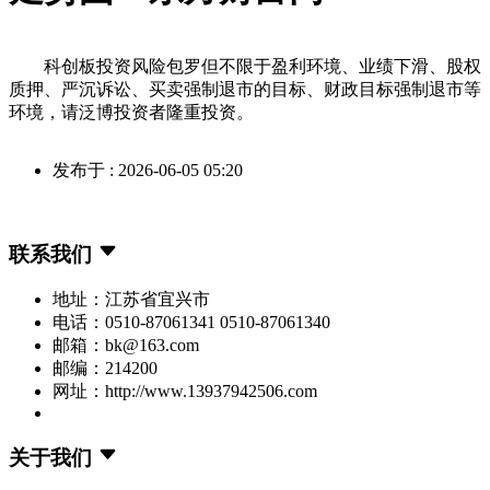
科创板投资风险包罗但不限于盈利环境、业绩下滑、股权
质押、严沉诉讼、买卖强制退市的目标、财政目标强制退市等
环境，请泛博投资者隆重投资。
发布于 : 2026-06-05 05:20
联系我们
地址：江苏省宜兴市
电话：0510-87061341 0510-87061340
邮箱：bk@163.com
邮编：214200
网址：http://www.13937942506.com
关于我们