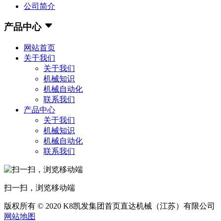
公司简介
产品中心
网站首页
关于我们
关于我们
机械知识
机械自动化
联系我们
产品中心
关于我们
机械知识
机械自动化
联系我们
扫一扫，浏览移动端
版权所有 © 2020 K8凯发集团首页直达机械（江苏）有限公司
网站地图