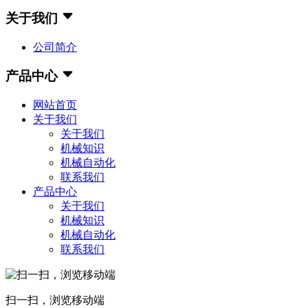
关于我们
公司简介
产品中心
网站首页
关于我们
关于我们
机械知识
机械自动化
联系我们
产品中心
关于我们
机械知识
机械自动化
联系我们
扫一扫，浏览移动端