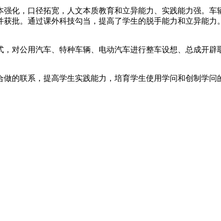
强化，口径拓宽，人文本质教育和立异能力、实践能力强。车辆
并获批。通过课外科技勾当，提高了学生的脱手能力和立异能力
，对公用汽车、特种车辆、电动汽车进行整车设想、总成开辟取
做的联系，提高学生实践能力，培育学生使用学问和创制学问的