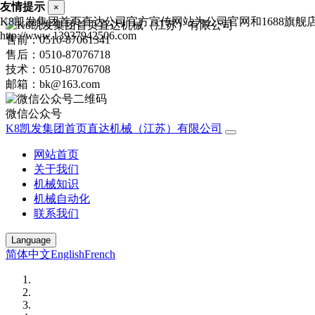
友情提示
×
K8凯发集团首页直达公司官方宣传网站为公司官网和1688旗
http://www.13937942506.com
售前：0510-87061341
售后：0510-87076718
技术：0510-87076708
邮箱：bk@163.com
微信公众号
K8凯发集团首页直达机械（江苏）有限公司
网站首页
关于我们
机械知识
机械自动化
联系我们
Language
简体中文
English
French