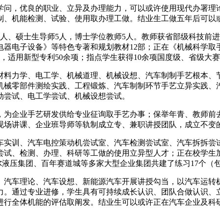
问，优良的职业、立异及办理能力，可以或许使用现代办署理论
制、机能检测、试验、使用取办理工做。结业生工做五年后可以
人、硕士生导师5人，博士学位教师5人。教师获省部级科技前进
器电子设备》等特色专著和规划教材12部；正在《机械科学取手
项，适用新型专利50余项；指点学生获得10余项国度级、省级大
料力学、电工学、机械道理、机械设想、汽车制制手艺根本、节
机械零部件测绘实践、工程锻炼、汽车制制环节手艺立异实践、
动尝试、电工学尝试、机械设想尝试。
为企业手艺研发供给专业征询取手艺办事；保举年青、教师前去
现场讲课、企业班导师等轨制成立专、兼职讲授团队，成立不变
车实训、汽车电控策动机尝试室、汽车检测尝试室、汽车拆拆尝
尝试、检测、办理、科研等工做的使用立异型人才；正在校学生
新德尔液压集团、百年赛道城等多家大型企业集团共建了练习17个
汽车理论、汽车设想、新能源汽车开展讲授勾当，以汽车运转机
力。通过专业进修，学生具有可持续成长认识、团队合做认识、
进行全体机能的评估取阐发。结业生可以或许正在汽车企业及科