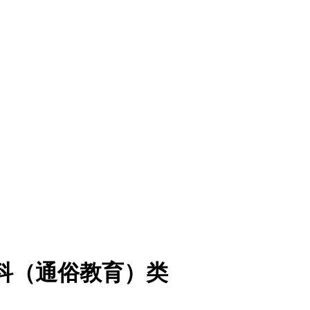
科（通俗教育）类