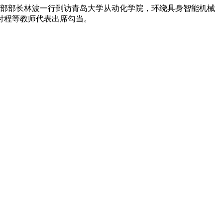
部部长林波一行到访青岛大学从动化学院，环绕具身智能机械
付程等教师代表出席勾当。