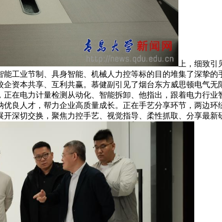
上，细致引
智能工业节制、具身智能、机械人力控等标的目的堆集了深挚的
校企资本共享、互利共赢。慕健副引见了烟台东方威思顿电气无
，正在电力计量检测从动化、智能拆卸、他指出，跟着电力行业
纳优良人才，帮力企业高质量成长。正在手艺分享环节，两边环
展开深切交换，聚焦力控手艺、视觉指导、柔性抓取、分享最新