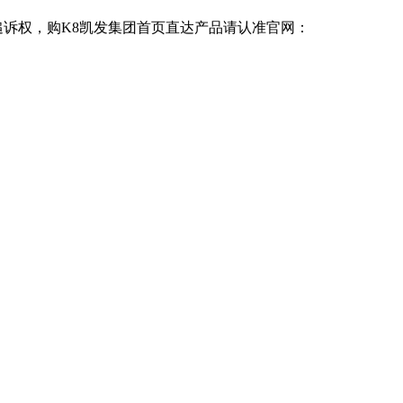
追诉权，购K8凯发集团首页直达产品请认准官网：