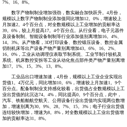
7%、16。8%。
数字产物制制业增加强劲，数实融合加快跃升。4月份，
规模以上数字产物制制业添加值同比增加12。0%，增速较上
月加速2。4个百分点，对全数规模以上工业增加的贡献率达
39。6%，较上月提高17。4个百分点。从行业看，电子元器件
及设备制制、智能设备制制等行业添加值别离增加16。4%、
14。3%。从产物看，3D打印设备、数控锻压设备、数控金属
切削机床等出产设备产物产量别离增加43。6%、16。2%、
16。0%，工业从动调理仪表取节制系统、工业节制计较机及
系统、机床数控安拆等工业从动化焦点部件类产物产量别离增
加17。1%、15。3%、13。8%。
工业品出口增速加速，4月份，规模以上工业企业实现出
货值1。4万亿元，同比增加10。6%，增速较上月加速1。9个
百分点。配备制制业支持感化较着，出货值占全数规模以上工
业出货值的比沉达74。4%，同比提高0。9个百分点，此中，
汽车、铁船舶航空航天、公用设备行业出货值均实现两位数增
加，增速别离为30。9%、28。7%、15。3%；电子行业出货值
连结较快增加，增速为8。8%，对全数规模以上工业出货值增
加的贡献率达31。8%。