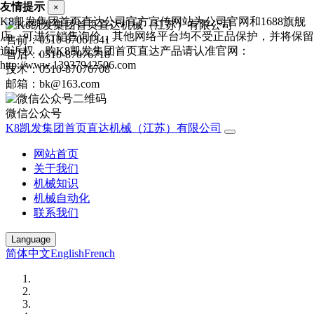
友情提示
×
K8凯发集团首页直达公司官方宣传网站为公司官网和1688旗舰
店，可进行销售询价，其他网络平台均不受正品保护，并将保留
售前：0510-87061341
追诉权，购K8凯发集团首页直达产品请认准官网：
售后：0510-87076718
http://www.13937942506.com
技术：0510-87076708
邮箱：bk@163.com
微信公众号
K8凯发集团首页直达机械（江苏）有限公司
网站首页
关于我们
机械知识
机械自动化
联系我们
Language
简体中文
English
French