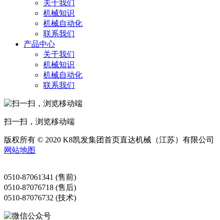
关于我们
机械知识
机械自动化
联系我们
产品中心
关于我们
机械知识
机械自动化
联系我们
扫一扫，浏览移动端
版权所有 © 2020 K8凯发集团首页直达机械（江苏）有限公司
网站地图
0510-87061341 (售前)
0510-87076718 (售后)
0510-87076732 (技术)