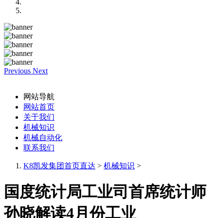
Previous
Next
网站导航
网站首页
关于我们
机械知识
机械自动化
联系我们
K8凯发集团首页直达
>
机械知识
>
国度统计局工业司首席统计师
孙晓解读4月份工业