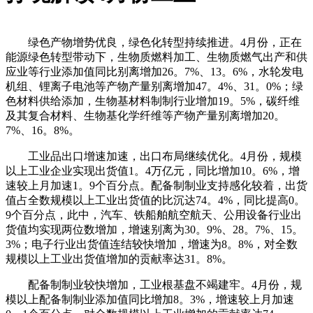
绿色产物增势优良，绿色化转型持续推进。4月份，正在
能源绿色转型带动下，生物质燃料加工、生物质燃气出产和供
应业等行业添加值同比别离增加26。7%、13。6%，水轮发电
机组、锂离子电池等产物产量别离增加47。4%、31。0%；绿
色材料供给添加，生物基材料制制行业增加19。5%，碳纤维
及其复合材料、生物基化学纤维等产物产量别离增加20。
7%、16。8%。
工业品出口增速加速，出口布局继续优化。4月份，规模
以上工业企业实现出货值1。4万亿元，同比增加10。6%，增
速较上月加速1。9个百分点。配备制制业支持感化较着，出货
值占全数规模以上工业出货值的比沉达74。4%，同比提高0。
9个百分点，此中，汽车、铁船舶航空航天、公用设备行业出
货值均实现两位数增加，增速别离为30。9%、28。7%、15。
3%；电子行业出货值连结较快增加，增速为8。8%，对全数
规模以上工业出货值增加的贡献率达31。8%。
配备制制业较快增加，工业根基盘不竭建牢。4月份，规
模以上配备制制业添加值同比增加8。3%，增速较上月加速