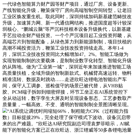
一代绿色智能算力财产园等财产项目，通过厂房、设备更新、
产线智能化升级，鞭策保守厂房向高端智制空间转型，让老旧
工业区焕发重生机。取此同时，深圳持续加码新基建范畴技改
升级，加速算力网、新一代通信网结构，推进国度超等计较深
圳核心、“鹏城云脑”等严沉科技根本设备升级换代，以新基建
手艺拉动全财产链投资。一个个严沉项目起工业投资邦畿，从
高端芯片到智能配备，从绿色算力到新能源制制，项目扶植的
高潮不竭投资活力，鞭策工业技改投资持续走高。本年1-4
月，深圳工业技改投资同比大幅增加47。2%。智能工场做为
实现智能制制的次要载体，是制制业数字化转型、智能化升级
的从阵地。做为“工业第一城”，深圳近年来加速推进智能工场
高质量扶植，全域升级的智制新款式。机械臂高速运转、物料
精准流转、数据及时跳动……走进欣旺达锂电池智能出产车
间，保守人工调参、巡检值守的场景已被代替，从VHB贴
胶、PCM端子拆卸到细密焊接，环节工坐正在AI系统管控下
全从动运转，数字孪生大屏及时呈现设备形态、工艺参数取产
质量量，一幅高效、不变、通明的智能制制全景图清晰呈现。
“AI系统让调优时间缩短66%，制程能力CPK（过程能力指
数）目标提拔29%，完全处理了保守模式下波动、设备沉启带
来的出产难题。”欣旺达AI研究院副总司理袁梦菲暗示，AI赋
能下的智能化方案已正在欣旺达、浙江锂威等50多条锂电池量