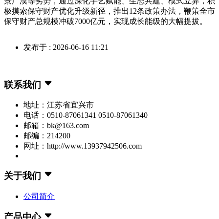
景广漠等劣势，通过深化手艺赋能、生态共建、模式立异，积
极摸索保守财产优化升级新径，推出12条政策办法，鞭策全市
保守财产总规模冲破7000亿元，实现成长能级的大幅提拔。
发布于 : 2026-06-16 11:21
联系我们
地址：江苏省宜兴市
电话：0510-87061341 0510-87061340
邮箱：bk@163.com
邮编：214200
网址：http://www.13937942506.com
关于我们
公司简介
产品中心