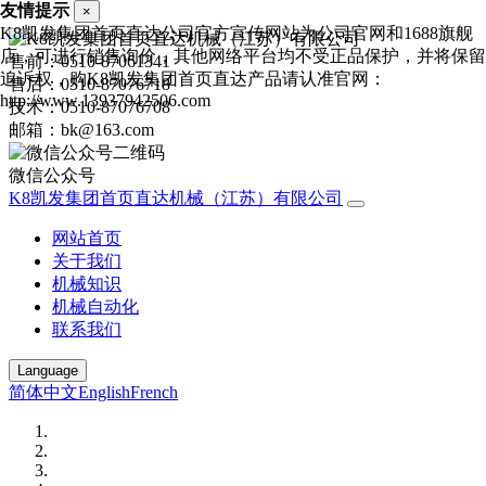
友情提示
×
K8凯发集团首页直达公司官方宣传网站为公司官网和1688旗舰
店，可进行销售询价，其他网络平台均不受正品保护，并将保留
售前：0510-87061341
追诉权，购K8凯发集团首页直达产品请认准官网：
售后：0510-87076718
http://www.13937942506.com
技术：0510-87076708
邮箱：bk@163.com
微信公众号
K8凯发集团首页直达机械（江苏）有限公司
网站首页
关于我们
机械知识
机械自动化
联系我们
Language
简体中文
English
French