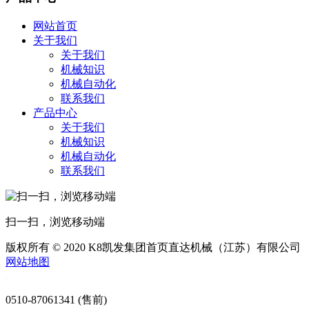
网站首页
关于我们
关于我们
机械知识
机械自动化
联系我们
产品中心
关于我们
机械知识
机械自动化
联系我们
扫一扫，浏览移动端
版权所有 © 2020 K8凯发集团首页直达机械（江苏）有限公司
网站地图
0510-87061341 (售前)