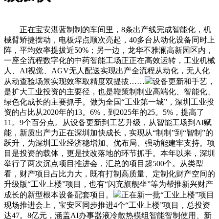
正在宝安湛蓝制制的车间里，8条出产线完成智能化，机
械臂矫捷摆动，电板焊点顺次亮起，40多台从动化设备同时上
阵，平均效率提拔近50%；另一边，龙华不雅澜高新园区内，
一座全流程数字化的中药智能工场正正在高效运转，工业机械
人、AI视觉、AGV无人配送实现出产全流程从动化，无人化
从动查验场景实现效率取精度双提拔……
设备更新和手艺，
是扩大工业投资的主要径，也是鞭策制制业高端化、智能化、
绿色化成长的主要抓手。做为全国“工业第一城”，深圳工业投
资的占比从2020年的13。6%，到2025年的25。5%，提高了
11。9个百分点。从设备更新到工艺升级，从智能工场到AI赋
能，新质出产力正在深圳加快成长，实现从“制制”到“智制”的
跃升，为深圳工业经济稳增加、优布局、强动能建牢支持。项
目是投资的载体，更是技改落地的环节抓手。本年以来，深圳
举行了两次沉点项目推进会，汇总的项目超500个。从类型
看，财产项目占比力大，既有打制高质量、定制化财产空间的
升级版“工业上楼”项目，也有“闪充旗舰坐”等为帮推新兴财产
成长的新型根本设备配套项目。
正在新一批“工业上楼”项目
现场推进会上，宝安区同步推进4个“工业上楼”项目，总投资
达47。8亿元，涵盖AI办事器液冷散热模组智能智制使用、新