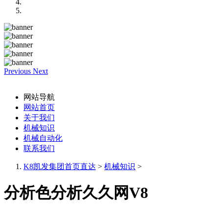
Previous
Next
网站导航
网站首页
关于我们
机械知识
机械自动化
联系我们
K8凯发集团首页直达
>
机械知识
>
分析色分析久久网V8