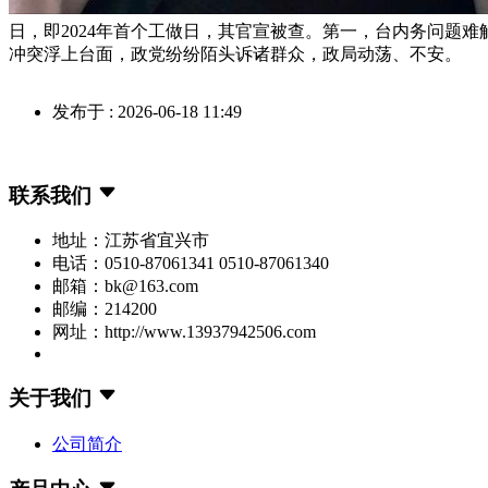
日，即2024年首个工做日，其官宣被查。第一，台内务问题
冲突浮上台面，政党纷纷陌头诉诸群众，政局动荡、不安。
发布于 : 2026-06-18 11:49
联系我们
地址：江苏省宜兴市
电话：0510-87061341 0510-87061340
邮箱：bk@163.com
邮编：214200
网址：http://www.13937942506.com
关于我们
公司简介