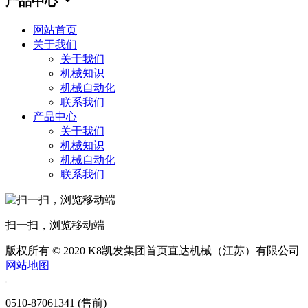
产品中心
网站首页
关于我们
关于我们
机械知识
机械自动化
联系我们
产品中心
关于我们
机械知识
机械自动化
联系我们
扫一扫，浏览移动端
版权所有 © 2020 K8凯发集团首页直达机械（江苏）有限公司
网站地图
0510-87061341 (售前)