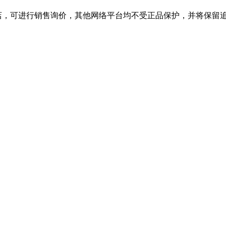
舰店，可进行销售询价，其他网络平台均不受正品保护，并将保留