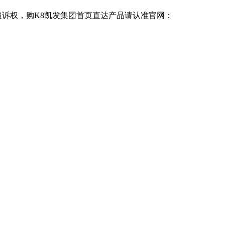
追诉权，购K8凯发集团首页直达产品请认准官网：