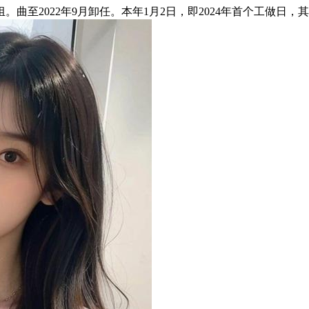
至2022年9月卸任。本年1月2日，即2024年首个工做日，