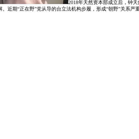
2018年天然资本部成立后，钟天
难解。近期“正在野”党从导的台立法机构步履，形成“朝野”关系