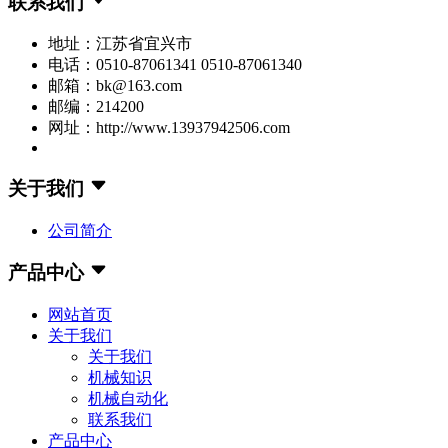
联系我们
地址：江苏省宜兴市
电话：0510-87061341 0510-87061340
邮箱：bk@163.com
邮编：214200
网址：http://www.13937942506.com
关于我们
公司简介
产品中心
网站首页
关于我们
关于我们
机械知识
机械自动化
联系我们
产品中心