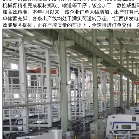
机械臂精准完成板材抓取、输送等工序，钣金加工、数控成型
加高效精准。本年4月以来，该企业订单大幅增加，出产打算已
单储蓄充脚，各条出产线均处于满负荷运转形态。”江西伊发电
效能显著提拔，正在严控质量的前提下，全速推进订单交付，