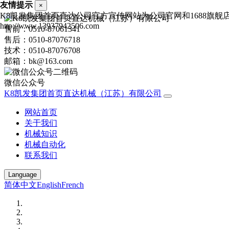
友情提示
×
K8凯发集团首页直达公司官方宣传网站为公司官网和1688旗
http://www.13937942506.com
售前：0510-87061341
售后：0510-87076718
技术：0510-87076708
邮箱：bk@163.com
微信公众号
K8凯发集团首页直达机械（江苏）有限公司
网站首页
关于我们
机械知识
机械自动化
联系我们
Language
简体中文
English
French