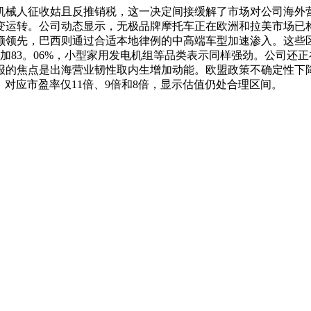
械人征收姑且反推销税，这一决定间接缓解了市场对公司海外营
运转。公司动态显示，无极品牌摩托车正在欧洲和拉美市场已构成
额领先，巴西则通过合适本地律例的中高端车型加速渗入。这些
增加83。06%，小型家用发电机组等品类表示同样强劲。公司
点是出海营业韧性取内生增加动能。欧盟政策不确定性下降后，研报维
5%，对应市盈率仅11倍、9倍和8倍，显示估值仍处合理区间。