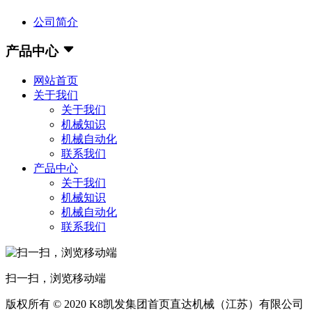
公司简介
产品中心
网站首页
关于我们
关于我们
机械知识
机械自动化
联系我们
产品中心
关于我们
机械知识
机械自动化
联系我们
扫一扫，浏览移动端
版权所有 © 2020 K8凯发集团首页直达机械（江苏）有限公司