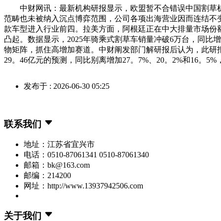
中财网讯：最新机构研报显示，欧盟暂不合错误中国割草机
范畴也未被纳入沉点博弈范围，公司各项出海营业因而连结不变
款车型进入行业前四。拉美方面，阿根廷正在中大排量市场份
凸起。数据显示，2025年骑乘式割草车销量冲破6万台，同比
物矩阵，抓住高增加赛道。中财阐发部门解研报后认为，此研报的焦
29。46亿元的预测，同比别离增加27。7%、20。2%和16。
发布于 : 2026-06-30 05:25
联系我们
地址：江苏省宜兴市
电话：0510-87061341 0510-87061340
邮箱：bk@163.com
邮编：214200
网址：http://www.13937942506.com
关于我们