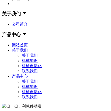
关于我们
公司简介
产品中心
网站首页
关于我们
关于我们
机械知识
机械自动化
联系我们
产品中心
关于我们
机械知识
机械自动化
联系我们