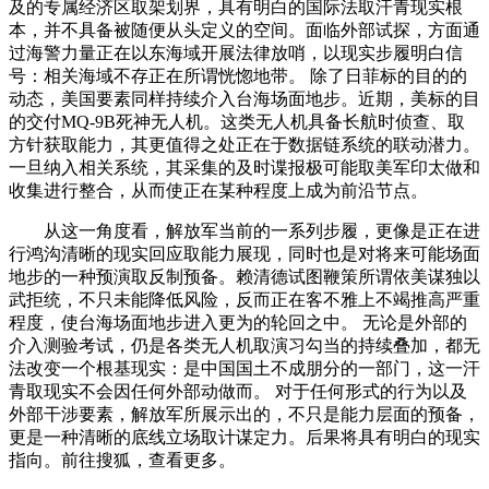
及的专属经济区取架划界，具有明白的国际法取汗青现实根
本，并不具备被随便从头定义的空间。面临外部试探，方面通
过海警力量正在以东海域开展法律放哨，以现实步履明白信
号：相关海域不存正在所谓恍惚地带。 除了日菲标的目的的
动态，美国要素同样持续介入台海场面地步。近期，美标的目
的交付MQ-9B死神无人机。这类无人机具备长航时侦查、取
方针获取能力，其更值得之处正在于数据链系统的联动潜力。
一旦纳入相关系统，其采集的及时谍报极可能取美军印太做和
收集进行整合，从而使正在某种程度上成为前沿节点。
从这一角度看，解放军当前的一系列步履，更像是正在进
行鸿沟清晰的现实回应取能力展现，同时也是对将来可能场面
地步的一种预演取反制预备。赖清德试图鞭策所谓依美谋独以
武拒统，不只未能降低风险，反而正在客不雅上不竭推高严重
程度，使台海场面地步进入更为的轮回之中。 无论是外部的
介入测验考试，仍是各类无人机取演习勾当的持续叠加，都无
法改变一个根基现实：是中国国土不成朋分的一部门，这一汗
青取现实不会因任何外部动做而。 对于任何形式的行为以及
外部干涉要素，解放军所展示出的，不只是能力层面的预备，
更是一种清晰的底线立场取计谋定力。后果将具有明白的现实
指向。前往搜狐，查看更多。