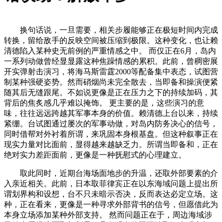
换句话说，一旦需要，相关步履能够正在极短时间内完成
转换，留给敌手的反映空间被压缩到极限。这种变化，也让赖
清德陷入某种史无前例的严重情感之中。 而仅正在6月，岛内
一系列动做曾经显显露这种焦躁情感的累积。此前，曾稠密展
开实弹射击演习，将海马斯雷霆2000等配备集中表态，试图营
制某种强硬姿势。然而硝烟尚未完全散去，当即备和操演便紧
随其后无缝跟尾。不如说更像是正在压力之下的持续加码，其
背后的焦炙感几乎难以掩饰。 更主要的是，这些演习的意
味，往往远远跨越其军事本身的价值。赖清德上台以来，持续
紧绷。台试图通过屡次的军事动做，对岛内防务决心的信号，
同时借帮对外衬着所谓，来巩固本身根基盘。但这种叙事正在
现实力量对比面前，显得越来越缺乏力。所谓当即备和，正在
绝对实力差距面前，更像是一种抚慰式的心理建立。
取此同时，近期台海场面地步的升温，还取外部要素的介
入亲近相关。此前，日本取菲律宾正在以东海域问题上提出所
谓划界构和设想，台不只未暗示否决，反而表达必定立场。这
种，正在看来，更像是一种寻求外部背书的信号，但愿借此为
本身立场添加某种外部支持。 然而问题正在于，周边海域涉