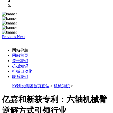
Previous
Next
网站导航
网站首页
关于我们
机械知识
机械自动化
联系我们
K8凯发集团首页直达
>
机械知识
>
亿嘉和新获专利：六轴机械臂
逆解方式引领行业