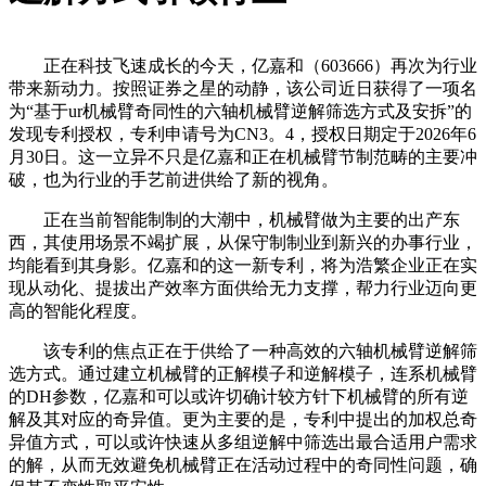
正在科技飞速成长的今天，亿嘉和（603666）再次为行业
带来新动力。按照证券之星的动静，该公司近日获得了一项名
为“基于ur机械臂奇同性的六轴机械臂逆解筛选方式及安拆”的
发现专利授权，专利申请号为CN3。4，授权日期定于2026年6
月30日。这一立异不只是亿嘉和正在机械臂节制范畴的主要冲
破，也为行业的手艺前进供给了新的视角。
正在当前智能制制的大潮中，机械臂做为主要的出产东
西，其使用场景不竭扩展，从保守制制业到新兴的办事行业，
均能看到其身影。亿嘉和的这一新专利，将为浩繁企业正在实
现从动化、提拔出产效率方面供给无力支撑，帮力行业迈向更
高的智能化程度。
该专利的焦点正在于供给了一种高效的六轴机械臂逆解筛
选方式。通过建立机械臂的正解模子和逆解模子，连系机械臂
的DH参数，亿嘉和可以或许切确计较方针下机械臂的所有逆
解及其对应的奇异值。更为主要的是，专利中提出的加权总奇
异值方式，可以或许快速从多组逆解中筛选出最合适用户需求
的解，从而无效避免机械臂正在活动过程中的奇同性问题，确