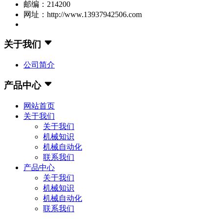
邮编：214200
网址：http://www.13937942506.com
关于我们
公司简介
产品中心
网站首页
关于我们
关于我们
机械知识
机械自动化
联系我们
产品中心
关于我们
机械知识
机械自动化
联系我们