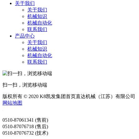
关于我们
关于我们
机械知识
机械自动化
联系我们
产品中心
关于我们
机械知识
机械自动化
联系我们
扫一扫，浏览移动端
版权所有 © 2020 K8凯发集团首页直达机械（江苏）有限公司
网站地图
0510-87061341 (售前)
0510-87076718 (售后)
0510-87076732 (技术)