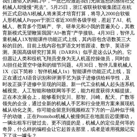
我们通俗人的糊口中，一批已经激起我们无限遥想的感情社交
机械人却慢慢“死去”。5月25日，浙江省联袂软银集团正在杭
州正式启动AI机械人将来英才培育打算，将导入2000台软银
人形机械人Pepper于浙江省近300所各级学校，惹起了AI、机
械人、教育多个范畴产、学、研单元和小我的普遍关心，其教
育新模式无望鞭策我国“AI+教育”产学接轨。4月30日，智伴儿
童机械人1X智能课件功能正式上线，其内容包含语数英三大
标的目的。目前上线内容包罗语文对答跟读、数学、英语评
测。美国高级研究打算局（DARPA）似乎是这么认为的。它
但愿让人类和役机飞翔员变身为无人机遥控操做员，同时由
AI担任处置空中做和的细节问题。4月30日，智伴儿童机械人
1X（以下简称：智伴机械人1x）智能课件功能正式上线，旨
正在通过AI语音识别和评测手艺为孩子进修供给科学性，及
时改正孩子进修中呈现的问题。新一代工业机械人起头连系机
械视觉、人工智能和物联网等手艺，能力程度获得大幅提拔。
正在本次展会上，能够看到安川、那智、川崎、配天、广数等
领先的企业，通过全新的机械人手艺和行业使用方案来展现机
械从动化之美。你可能会留意到视频框左下方的一品种似于绳
子的动做，正在Promobot机械人被撞倒正在地面后迟缓挪动，
一辆出租车行驶过去。更不消提的是，机械人的定位是何等的
奇异，什么样的编程会让它起首去那里，或者是谁用视频记实
下了这一噱头？